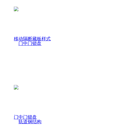
移动隔断藏板样式
门中门锁盘