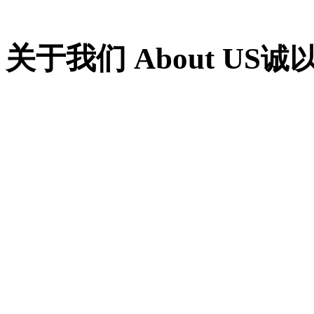
关于我们 About US
诚
杭州润彤装饰材料有限公司
售、设计、安装的公司，自从
质量第一”的宗旨；在隔断装
追求产品质量和产品美观的
到客户和同行们的一致认可
心、专注于隔断装修中的每